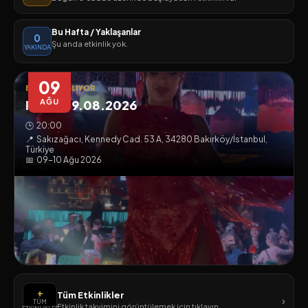
Bu Hafta / Yaklaşanlar
0
Şu anda etkinlik yok.
YAKINDA
09
BUGÜN BAŞLIYOR
Pazar 09.08.2026
AĞU
🕒
20:00
📍
Sakızağacı, Kennedy Cad. 53 A, 34280 Bakırköy/İstanbul,
Türkiye
📅
09-10 Ağu 2026
+
Tüm Etkinlikler
›
TÜM
Etkinlik takvimini görüntülemek için tıklayın.