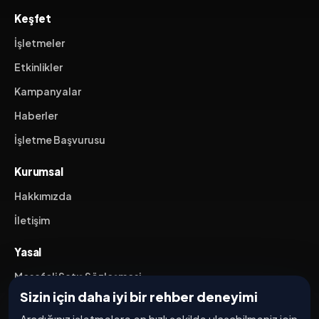
Keşfet
İşletmeler
Etkinlikler
Kampanyalar
Haberler
İşletme Başvurusu
Kurumsal
Hakkımızda
İletişim
Yasal
Mesafeli Satış Sözleşmesi
Sizin için daha iyi bir rehber deneyimi
İptal / İade Koşulları