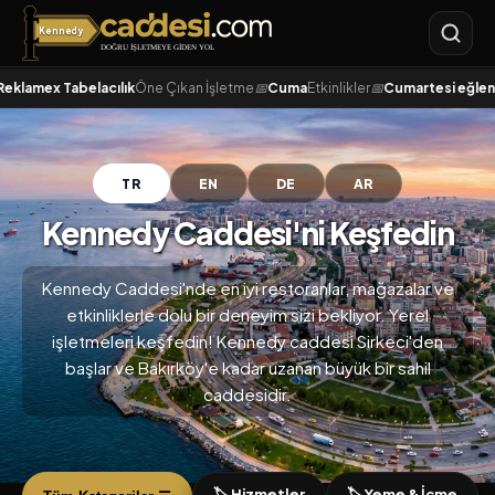
Kennedy
Kennedy
lamex Tabelacılık
Öne Çıkan İşletme
📅
Cuma
Etkinlikler
📅
Cumartesi eğlences
TR
EN
DE
AR
Kennedy Caddesi'ni Keşfedin
Kennedy Caddesi'nde en iyi restoranlar, mağazalar ve
etkinliklerle dolu bir deneyim sizi bekliyor. Yerel
işletmeleri keşfedin! Kennedy caddesi Sirkeci'den
başlar ve Bakırköy'e kadar uzanan büyük bir sahil
caddesidir.
🏷️ Hizmetler
🏷️ Yeme & İçme