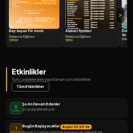
>
Bay bayan Fix menü
Alakart fiyatları
Doktor
Ve Mon
Rebecca Eğlence
Rebecca Eğlence
Bakırkö
1950tl
999tl
-
Etkinlikler
Tüm caddelerden yayınlanan son etkinlikler.
Tüm Etkinlikler
Şu An Devam Edenler
0
Şu anda etkinlik yok.
CANLI
Bugün Başlayacaklar
Bugün 20:00'de
1
Bugün 0 cadde üzerinde başlayacak 1 etkinlik var
BUGÜN