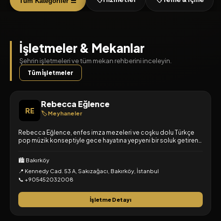
Tüm Kategoriler ☰
İşletmeler & Mekanlar
Şehrin işletmeleri ve tüm mekan rehberini inceleyin.
Tüm İşletmeler
Rebecca Eğlence
RE
🏷️ Meyhaneler
Rebecca Eğlence, enfes imza mezeleri ve coşku dolu Türkçe
pop müzik konseptiyle gece hayatına yepyeni bir soluk getiren,
modern, şık ve enerjik bir yeni nesil meyhanedir.
🏙️ Bakırköy
📍 Kennedy Cad. 53 A, Sakızağacı, Bakırköy, İstanbul
📞 +905452032008
İşletme Detayı