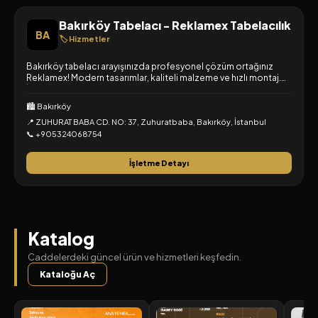
Bakırköy Tabelacı - Reklamex Tabelacılık
BA
🏷️ Hizmetler
Bakırköy tabelacı arayışınızda profesyonel çözüm ortağınız
Reklamex! Modern tasarımlar, kaliteli malzeme ve hızlı montaj.
İşletmenizin yüzü için hemen tıklayın!
🏙️ Bakırköy
📍 ZUHURAT BABA CD. NO: 37, Zuhuratbaba, Bakırköy, İstanbul
📞 +905324068754
İşletme Detayı
Katalog
Caddelerdeki güncel ürün ve hizmetleri keşfedin.
Kataloğu Aç